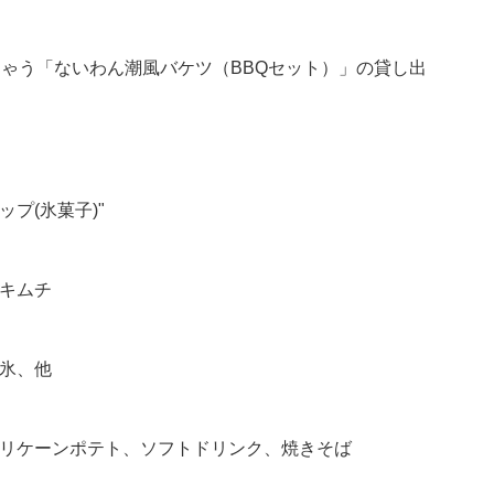
ちゃう「ないわん潮風バケツ（BBQセット）」の貸し出
プ(氷菓子)"
キムチ
氷、他
リケーンポテト、ソフトドリンク、焼きそば