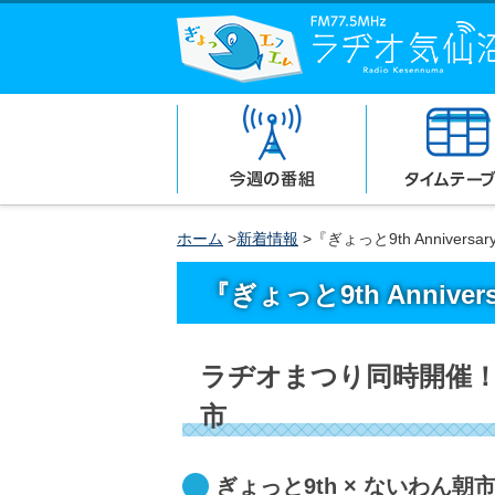
ホーム
>
新着情報
>『ぎょっと9th Anniver
『ぎょっと9th Anniv
ラヂオまつり同時開催！
市
ぎょっと9th × ないわん朝