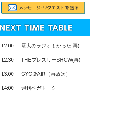
12:00
電大のラジオよかった(再)
12:30
THEプレスリーSHOW(再)
13:00
GYO＠AIR（再放送）
14:00
週刊ベガトーク!
14:30
TurnTable775（再）
15:00
GYO＠AIR（再放送）
17:00
見上げれば星の歌