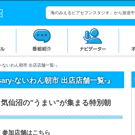
コンテンツにジャンプ
メニューにジャンプ
ぎょっとＦＭは「海のみえるピアセブンスタジオ」から放送中！
sary-ないわん朝市 出店店舗一覧-』
ersary-ないわん朝市 出店店舗一覧-』
気仙沼の"うまい"が集まる特別朝
市 参加店舗はこちら