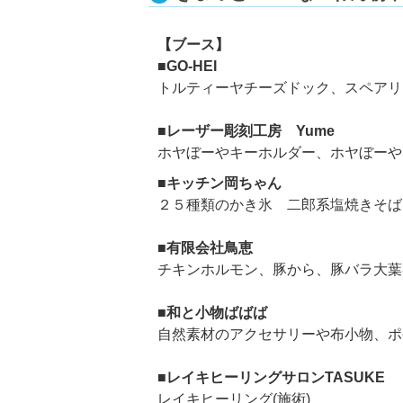
【ブース】
■GO-HEI
トルティーヤチーズドック、スペアリ
■レーザー彫刻工房 Yume
ホヤぼーやキーホルダー、ホヤぼーや
■キッチン岡ちゃん
２５種類のかき氷 二郎系塩焼きそば
■有限会社鳥恵
チキンホルモン、豚から、豚バラ大葉
■和と小物ばばば
自然素材のアクセサリーや布小物、ポ
■レイキヒーリングサロンTASUKE
レイキヒーリング(施術)