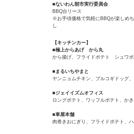
■ないわん朝市実行委員会
BBQ台リース
※
お手頃価格で気軽にBBQが楽しめ
し
【キッチンカー】
■極上からあげ から丸
から揚げ、フライドポテト シュワポッ
■まるいちやまと
ヤンニョムチキン、プルコギドッグ、
■ジェイイズムオフィス
ロングポテト、ワッフルポテト、かき
■車屋本舗
肉巻きおにぎり、フライドポテト、ハ