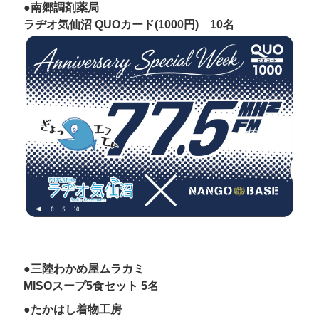
●南郷調剤薬局
ラヂオ気仙沼 QUOカード(1000円) 10名
●三陸わかめ屋ムラカミ
MISOスープ5食セット 5名
●たかはし着物工房