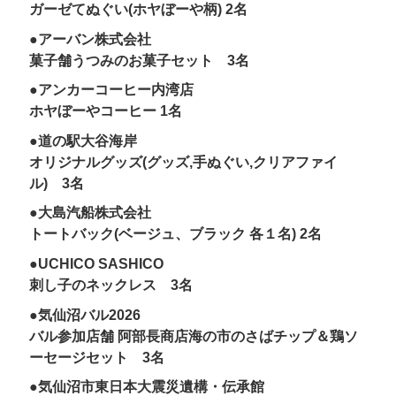
ガーゼてぬぐい(ホヤぼーや柄) 2名
●アーバン株式会社
菓子舗うつみのお菓子セット 3名
●アンカーコーヒー内湾店
ホヤぼーやコーヒー 1名
●道の駅大谷海岸
オリジナルグッズ(グッズ,手ぬぐい,クリアファイ
ル) 3名
●大島汽船株式会社
トートバック(ベージュ、ブラック 各１名) 2名
●UCHICO SASHICO
刺し子のネックレス 3名
●気仙沼バル2026
バル参加店舗 阿部長商店海の市のさばチップ＆鶏ソ
ーセージセット 3名
●気仙沼市東日本大震災遺構・伝承館