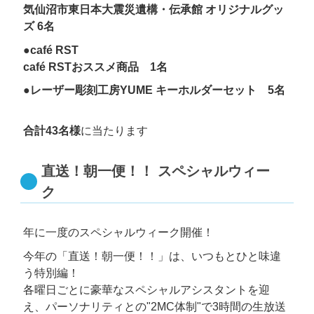
気仙沼市東日本大震災遺構・伝承館 オリジナルグッ
ズ 6名
●café RST
café RSTおススメ商品 1名
●レーザー彫刻工房YUME キーホルダーセット 5名
合計43名様
に当たります
直送！朝一便！！
スペシャルウィー
ク
年に一度のスペシャルウィーク開催！
今年の「直送！朝一便！！」は、いつもとひと味違
う特別編！
各曜日ごとに豪華なスペシャルアシスタントを迎
え、パーソナリティとの"2MC体制"で3時間の生放送