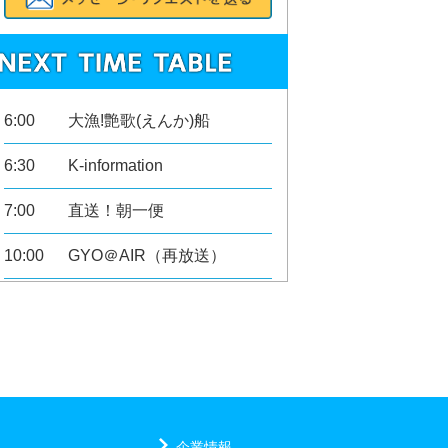
6:00
大漁!艶歌(えんか)船
6:30
K-information
7:00
直送！朝一便
10:00
GYO＠AIR（再放送）
11:00
The Beatles Lover no.5
11:30
ジンケトリオ
12:00
お昼はナジョスペ
14:00
GYO＠AIR
企業情報