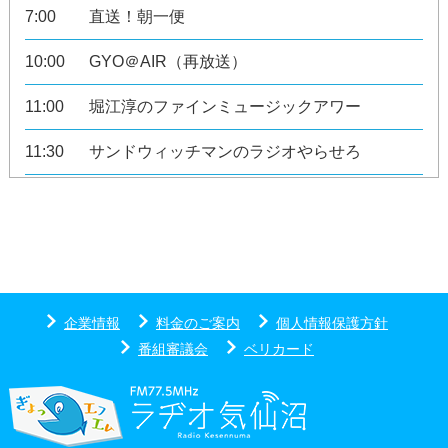
7:00
直送！朝一便
10:00
GYO＠AIR（再放送）
11:00
堀江淳のファインミュージックアワー
11:30
サンドウィッチマンのラジオやらせろ
12:00
お昼はナジョスペ
14:00
GYO＠AIR
15:00
ケニー大倉のポップンロールコレクション
企業情報
料金のご案内
個人情報保護方針
16:00
TurnTable775
番組審議会
ベリカード
16:30
K-information
17:00
CROSS 5 RADIO